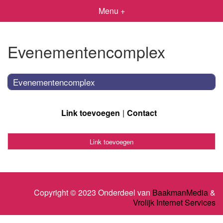
Menu +
Evenementencomplex
Evenementencomplex
Link toevoegen
Contact
Link toevoegen
Copyright © 2023 Onderdeel van
BaakmanMedia
&
Vrolijk Internet Services